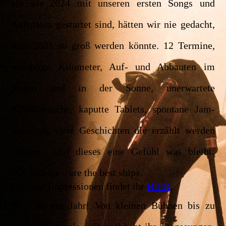
als wir 2024 mit unseren ersten Songs und
Auftritten gestartet sind, hätten wir nie gedacht,
dass 2025 so groß werden könnte. 12 Termine,
unzählige Kilometer, Auf- und Abbauten im
Regen und in der Sonne, unerwartete
Klinikbesuche, kaputte Tablets, spontane Jam-
Sessions, viele Geschichten die erzählt werden
können und dieses eine Gefühl was bleibt:
Friendships – are the best ships.
Ein paar Impressionen findet ihr
HIER
.
Was für ein Jahr! Von kleinen Bühnen bis zu