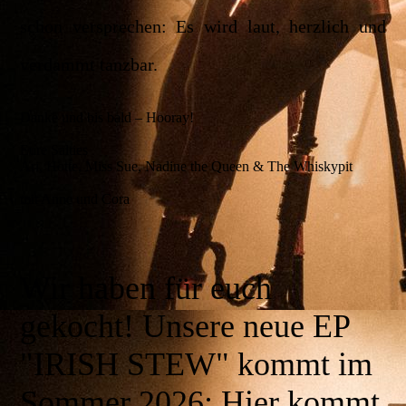
schon versprechen: Es wird laut, herzlich und
verdammt tanzbar.
Danke und bis bald – Hooray!
Eure Salties
Ari, Hotte, Miss Sue, Nadine the Queen & The Whiskypit
mit Anne und Cora
Wir haben für euch
gekocht! Unsere neue EP
"IRISH STEW" kommt im
Sommer 2026: Hier kommt