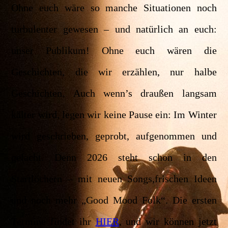
Ohne euch wäre so manche Situationen noch
turbulenter gewesen – und natürlich an euch:
unser Publikum! Ohne euch wären die
Geschichten, die wir erzählen, nur halbe
Geschichten.
Auch wenn’s draußen langsam
kälter wird, legen wir keine Pause ein: Im Winter
wird geschrieben, geprobt, aufgenommen und
gelacht. Denn 2026 steht schon in den
Startlöchern – mit neuen Songs,frischen Ideen
und noch mehr „Good Mood Folk“. Die ersten
Termine findet ihr
HIER
, und wir können jetzt