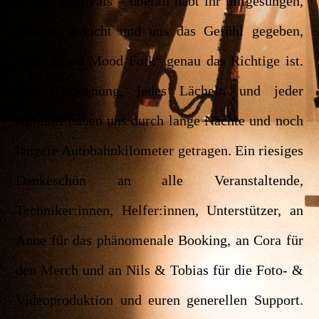
großen Festivals – überall habt ihr mitgesungen,
getanzt, gelacht und uns das Gefühl gegeben,
dass „Good Mood Folk“ genau das Richtige ist.
Jede Begegnung, jedes Lächeln und jeder
Applaus haben uns durch lange Nächte und noch
längere Autobahnkilometer getragen.
Ein riesiges
Dankeschön an alle Veranstaltende,
Techniker:innen, Helfer:innen, Unterstützer, an
Anne für das phänomenale Booking, an Cora für
den Merch und an Nils & Tobias für die Foto- &
Videoproduktion und euren generellen Support.