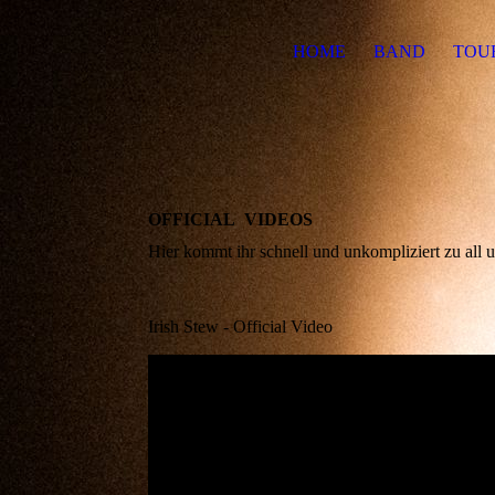
HOME
BAND
TOU
OFFICIAL VIDEOS
Hier kommt ihr schnell und unkompliziert zu all 
Irish Stew - Official Video